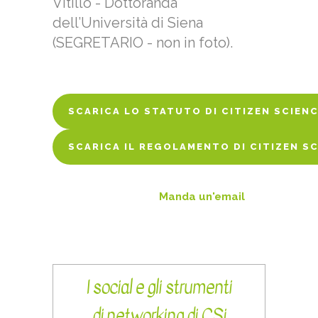
Vitillo - Dottoranda
dell’Università di Siena
(SEGRETARIO - non in foto).
SCARICA LO STATUTO DI CITIZEN SCIENC
SCARICA LO STATUTO DI CITIZEN SCIENC
SCARICA IL REGOLAMENTO DI CITIZEN SC
SCARICA IL REGOLAMENTO DI CITIZEN SC
Manda un'email
I social e gli strumenti
di networking di CSi