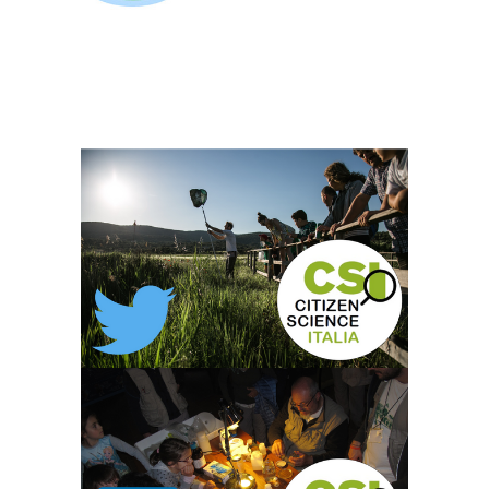
La tua email (richiesto)
ente di appartenenza
(richiesto)
TWITTER
LINK
LINKEDIN