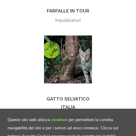
FARFALLE IN TOUR
Impollinatori
+
GATTO SELVATICO
ITALIA
Biodiversità
cookies
Questo sito web utilizza
per permettere la corretta
navigabilità del sito e per i servizi ad esso connessi. Clicca sul