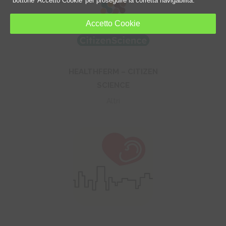
bottone 'Accetto Cookie' per proseguire la corretta navigabilità.
+
Accetto Cookie
HEALTHFERM – CITIZEN
SCIENCE
Altri
+