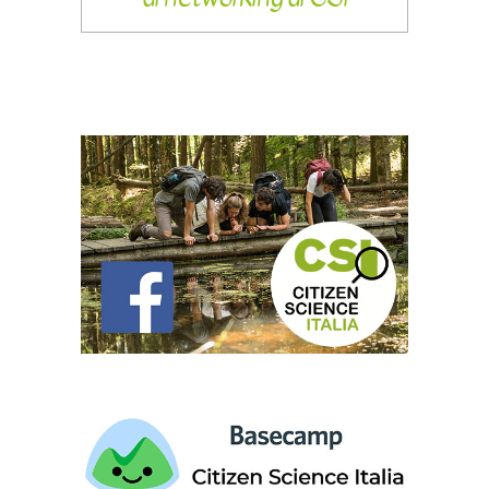
GRUPPO FACEBOOK
LINK
SEI UN RICERCATORE? VUOI UNIRTI
ALLA NOSTRA COMUNITÀ? ISCRIVITI
AL NOSTRO BASECAMP!
Il tuo nome (richiesto)