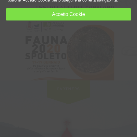
bottone 'Accetto Cookie' per proseguire la corretta navigabilità.
LEGGI GLI ATTI DEL CONVEGNO
Accetto Cookie
LEGGI GLI ATTI DEL CONVEGNO
PARTNERS