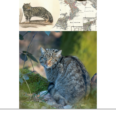
sua banca dati storica sarà
integrata nella mappa del
progetto.
La forza di
www.gattoselvatico.it
sono
tutti i volontari che inviano
foto e filmati, oltre ad una
capillare rete di
collaborazioni con
associazioni ed enti che
contribuiscono alla buona
riuscita del progetto.
SCOPRI