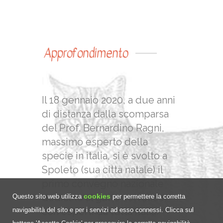
Approfondimento
CONVEG
|
Il 18 gennaio 2020, a due anni
di distanza dalla scomparsa
del Prof. Bernardino Ragni,
massimo esperto della
specie in italia, si è svolto a
Spoleto (sua città natale) il
primo convegno nazionale
dedicato al gatto selvatico,
cookies
Questo sito web utilizza
per permettere la corretta
con esperti da tutta Italia.
navigabilità del sito e per i servizi ad esso connessi. Clicca sul