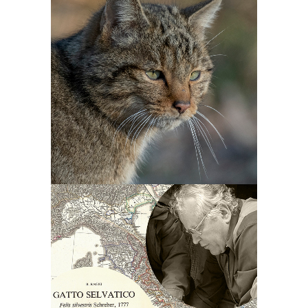
specie di interesse
conservazionistico, inclusa
nell’Appendice II della CITES,
nell’Appendice II della
Convenzione di Berna e
nell’Allegato IV della
Direttiva 92/43/CEE
HABITAT.
APPROFONDISCI
Il maggiore esperto italiano
della specie, Bernardino
Ragni, ha raccolto dati per
quasi 40 anni nel corso della
sua attività scientifica. La