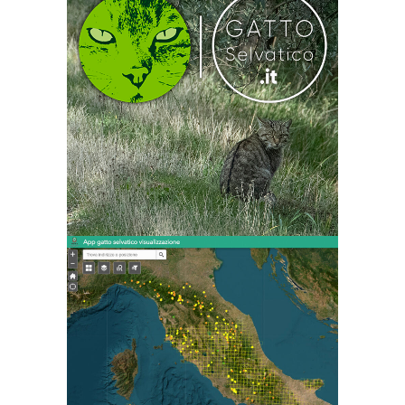
www.gattoselvatico.it è un
progetto sviluppato dal
Museo di Storia Naturale
della Maremma in
collaborazione con ISPRA e
con il Ministero
dell’Ambiente, in seno al
Aiutaci a mantenere
Network Nazionale della
aggiornata la distribuzione
Biodiversità
del gatto selvatico europeo
e del gatto selvatico sardo,
per contribuire alla