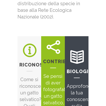
distribuzione della specie in
base alla Rete Ecologica
Nazionale (2002).
CONTRIBUISCI
RICONOSCIMENTO
BIOLOGIA
Se pensi
Come si
di aver
riconosce
Approfondisci
fotografato
un gatto
la tua
un gatto
selvatico?
conoscenza
selvatico,
Quali
sulla