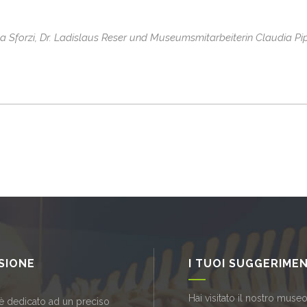
 Sforzi, Dr. Ladislaus Reser und Museumsmitarbeiterin Claudia Pi
SSIONE
I TUOI SUGGERIMEN
Hai visitato il nostro museo
è dedicato ad un preciso