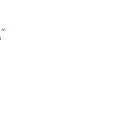
n
stiva
i