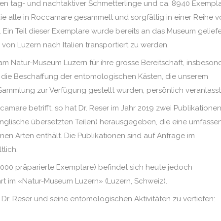
en tag- und nachtaktiver Schmetterlinge und ca. 8940 Exempl
e alle in Roccamare gesammelt und sorgfältig in einer Reihe 
in Teil dieser Exemplare wurde bereits an das Museum geliefe
 von Luzern nach Italien transportiert zu werden.
 am Natur-Museum Luzern für ihre grosse Bereitschaft, insbeson
r die Beschaffung der entomologischen Kästen, die unserem
Sammlung zur Verfügung gestellt wurden, persönlich veranlasst
amare betrifft, so hat Dr. Reser im Jahr 2019 zwei Publikatione
d Englische übersetzten Teilen) herausgegeben, die eine umfass
nen Arten enthält. Die Publikationen sind auf Anfrage im
lich.
.000 präparierte Exemplare) befindet sich heute jedoch
t im «Natur-Museum Luzern» (Luzern, Schweiz).
 Dr. Reser und seine entomologischen Aktivitäten zu vertiefen: