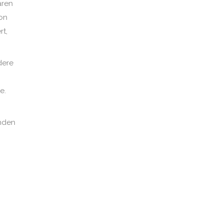
aren
von
rt,
dere
e.
n
enden