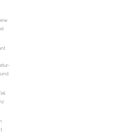
eine
it
nnt
atur-
 und
eil
nz
m
t