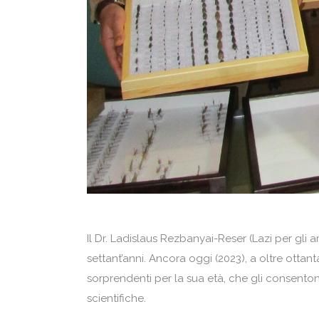
Il Dr. Ladislaus Rezbanyai-Reser (Lazi per gli
settant’anni. Ancora oggi (2023), a oltre otta
sorprendenti per la sua età, che gli consento
scientifiche.