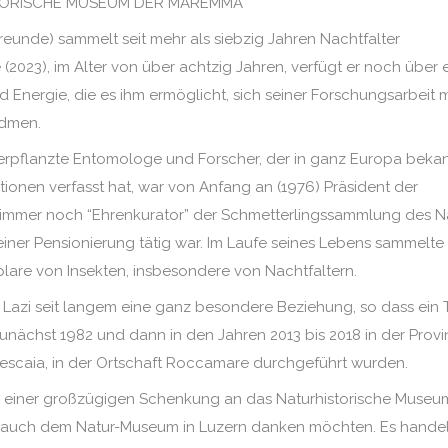
STORISCHE MUSEUM DER MAREMMA
Freunde) sammelt seit mehr als siebzig Jahren Nachtfalter
(2023), im Alter von über achtzig Jahren, verfügt er noch über 
nd Energie, die es ihm ermöglicht, sich seiner Forschungsarbeit m
idmen.
erpflanzte Entomologe und Forscher, der in ganz Europa beka
tionen verfasst hat, war von Anfang an (1976) Präsident der
 immer noch “Ehrenkurator” der Schmetterlingssammlung des N
einer Pensionierung tätig war. Im Laufe seines Lebens sammelte
lare von Insekten, insbesondere von Nachtfaltern.
Lazi seit langem eine ganz besondere Beziehung, so dass ein T
nächst 1982 und dann in den Jahren 2013 bis 2018 in der Provi
Pescaia, in der Ortschaft Roccamare durchgeführt wurden.
einer großzügigen Schenkung an das Naturhistorische Museu
als auch dem Natur-Museum in Luzern danken möchten. Es handel