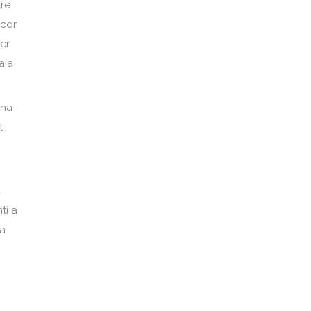
tre
ncor
per
aia
una
l
a
ti a
na