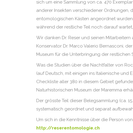
sich um eine Sammlung von ca. 470 Exemplar
anderer Insekten verschiedener Ordnungen, di
entomologischen Kästen angeordnet wurden. E
während der restliche Teil noch darauf wartet,
Wir danken Dr. Reser und seinen Mitarbeitern
Konservator Dr. Marco Valerio Bernasconi, de
Museum für die Unterbringung der restlichen 
Was die Studien über die Nachtfalter von Rocc
(auf Deutsch, mit einigen ins Italienische un
Checkliste aller 380 in diesem Gebiet gefunde
Naturhistorischen Museum der Maremma erhält
Der grösste Teil dieser Belegsammlung (ca. 15
systematisch geordnet und separat aufbewahr
Um sich in die Kenntnisse über die Person von
http://reserentomologie.ch