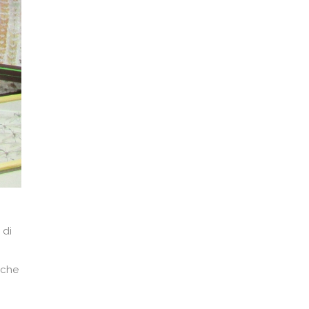
 di
rche