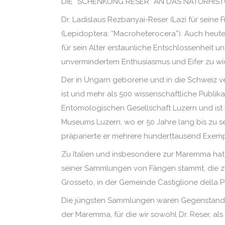
DIE “SCHENKUNG RESER” AN DAS NATURHI
Dr. Ladislaus Rezbanyai-Reser (Lazi für seine 
(Lepidoptera: “Macroheterocera”). Auch heute 
für sein Alter erstaunliche Entschlossenheit u
unvermindertem Enthusiasmus und Eifer zu w
Der in Ungarn geborene und in die Schweiz v
ist und mehr als 500 wissenschaftliche Publika
Entomologischen Gesellschaft Luzern und ist
Museums Luzern, wo er 50 Jahre lang bis zu s
präparierte er mehrere hunderttausend Exemp
Zu Italien und insbesondere zur Maremma hat 
seiner Sammlungen von Fängen stammt, die zu
Grosseto, in der Gemeinde Castiglione della 
Die jüngsten Sammlungen waren Gegenstand 
der Maremma, für die wir sowohl Dr. Reser, 