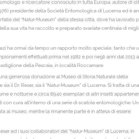
tomologo e ricercatore conosciuto in tutta Europa, autore di ol
(1976) presidente della Società Entomologica di Lucerna ed è a
arfalle del “Natur-Museum” della stessa città, dove ha lavorato 
della sua vita ha raccolto e preparato svariate centinaia di migli
, Lazi ha ormai da tempo un rapporto molto speciale, tanto che 
ionamenti effettuati prima nel 1982 e poi negli anni dal 2013 a
astiglione della Pescaia, in località Roccamare.
 una generosa donazione al Museo di Storia Naturale della
ia il Dr. Reser, sia il “Natur-Museum” di Lucerna. Si tratta di un
urne e notturne e circa 8940 esemplari di altri insetti appartenen
ati con cura all’interno di una serie di scatole entomologiche. U
ta al museo, mentre la rimanente parte è in attesa di essere
Reser ed i suoi collaboratori del “Natur-Museum” di Lucerna, in