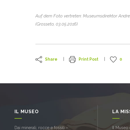
Auf dem Foto vertreten: Museumsdirektor Andrea
(Grosseto, 03.05.2016)
Share
Print Post
0
IL MUSEO
LA MI
Dai minerali, rocce e fossili –
Il Museo 