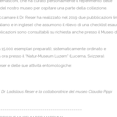
 Bernasconi, che ha curato personalmente il reperimento delle
el nostro museo per ospitare una parte della collezione.
Roccamare il Dr. Reser ha realizzato nel 2019 due pubblicazioni (i
aliano e in inglese) che assumono il rilievo di una checklist esau
blicazioni sono consultabili su richiesta anche presso il Museo d
a 15.000 esemplari preparati), sistematicamente ordinato e
 ora presso il “Natur-Museum Luzern” (Lucerna, Svizzera).
ser e delle sue attività entomologiche:
il Dr. Ladislaus Reser e la collaboratrice del museo Claudia Pippi
________________________________________