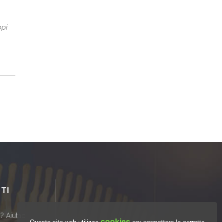
ppi
TI
? Aiutaci
cookies