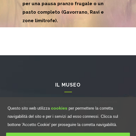
per una pausa pranzo frugale o un
pasto completo (Gavorrano, Ravi e
zone limitrofe).
IL MUSEO
Dai minerali, rocce e fossili – straordinari testimoni
cookies
Questo sito web utilizza
per permettere la corretta
della storia naturale di questa terra – agli ambienti
naturali, dove la biodiversità si manifesta in tutta la sua
navigabilità del sito e per i servizi ad esso connessi. Clicca sul
prorompente bellezza.
bottone 'Accetto Cookie' per proseguire la corretta navigabilità.