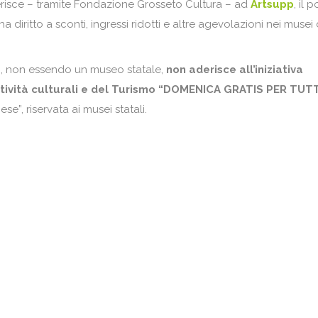
erisce – tramite Fondazione Grosseto Cultura – ad
Artsupp
, il 
ha diritto a sconti, ingressi ridotti e altre agevolazioni nei musei 
a
, non essendo un museo statale,
non aderisce all’iniziativa
ttività culturali e del Turismo “DOMENICA GRATIS PER TUT
e”, riservata ai musei statali.