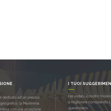
SSIONE
I TUOI SUGGERIMEN
Hai visitato il nostro museo
è dedicato ad un preciso
a migliorare compilando il
 geografico, la Maremma
questionario..
 intesa con una accezione