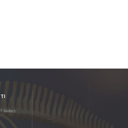
TI
? Aiutaci