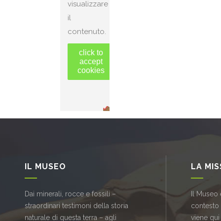
visualizzare
il
contenuto.
click to
accept
cookies
IL MUSEO
LA MI
Dai minerali, rocce e fossili –
Il Museo 
straordinari testimoni della storia
contesto
naturale di questa terra – agli
viene qui