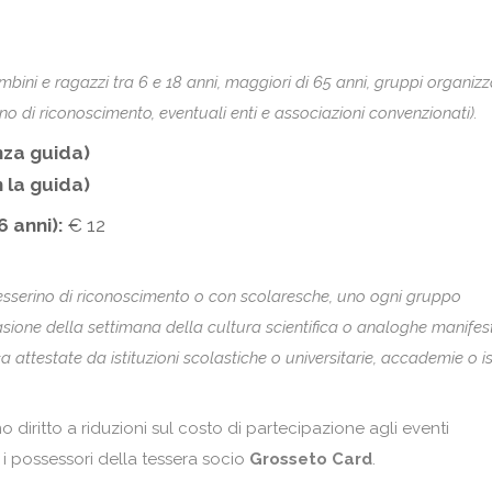
ambini e ragazzi tra 6 e 18 anni, maggiori di 65 anni, gruppi organizza
ino di riconoscimento, eventuali enti e associazioni convenzionati).
nza guida)
 la guida)
 anni):
€ 12
n tesserino di riconoscimento o con scolaresche, uno ogni gruppo
sione della settimana della cultura scientifica o analoghe manifes
 attestate da istituzioni scolastiche o universitarie, accademie o ist
 diritto a riduzioni sul costo di partecipazione agli eventi
r i possessori della tessera socio
Grosseto Card
.