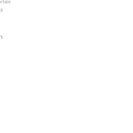
portale
di
TI
.