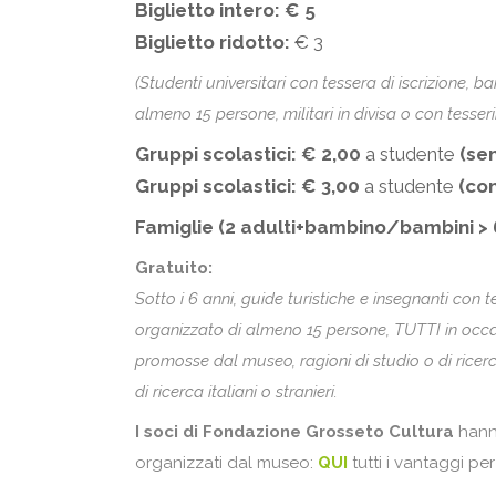
Biglietto intero:
€ 5
Biglietto ridotto:
€ 3
(Studenti universitari con tessera di iscrizione, b
almeno 15 persone, militari in divisa o con tesser
Gruppi scolastici:
€ 2,00
a studente
(se
Gruppi scolastici:
€ 3,00
a studente
(con
Famiglie (2 adulti+bambino/bambini > 6
Gratuito:
Sotto i 6 anni, guide turistiche e insegnanti co
organizzato di almeno 15 persone, TUTTI in occa
promosse dal museo, ragioni di studio o di ricerca
di ricerca italiani o stranieri.
I soci di Fondazione Grosseto Cultura
hanno
organizzati dal museo:
QUI
tutti i vantaggi pe