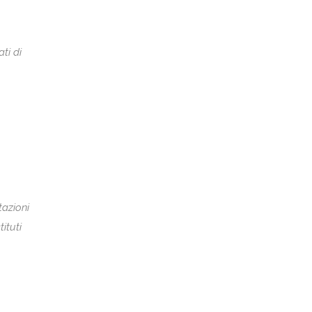
ti di
tazioni
ituti