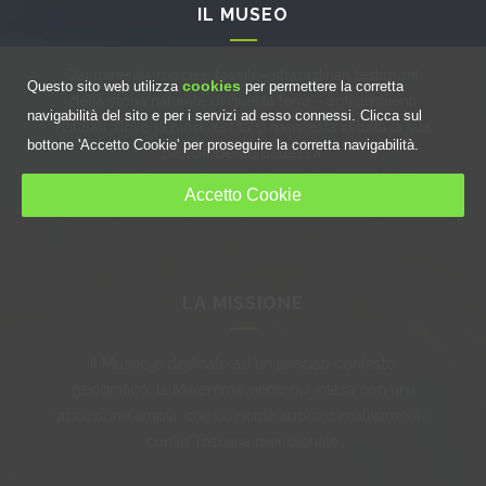
IL MUSEO
Dai minerali, rocce e fossili – straordinari testimoni
cookies
Questo sito web utilizza
per permettere la corretta
della storia naturale di questa terra – agli ambienti
navigabilità del sito e per i servizi ad esso connessi. Clicca sul
naturali, dove la biodiversità si manifesta in tutta la sua
bottone 'Accetto Cookie' per proseguire la corretta navigabilità.
prorompente bellezza.
Accetto Cookie
CONTINUA...
LA MISSIONE
Il Museo è dedicato ad un preciso contesto
geografico, la Maremma viene qui intesa con una
accezione ampia, che coincide approssimativamente
con la Toscana meridionale.