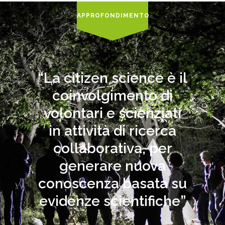
APPROFONDIMENTO
“La citizen science è il
coinvolgimento di
volontari e scienziati
in attività di ricerca
collaborativa, per
generare nuova
conoscenza basata su
evidenze scientifiche”