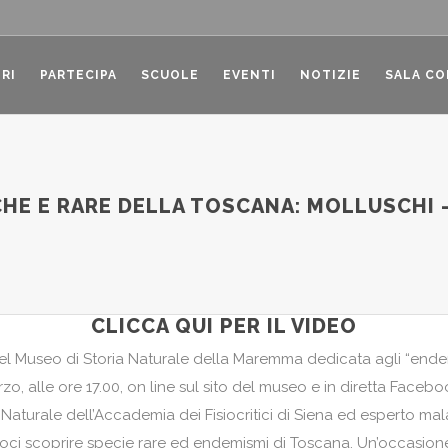
RI
PARTECIPA
SCUOLE
EVENTI
NOTIZIE
SALA C
HE E RARE DELLA TOSCANA: MOLLUSCHI 
CLICCA QUI PER IL VIDEO
 del Museo di Storia Naturale della Maremma dedicata agli “ende
, alle ore 17.00, on line sul sito del museo e in diretta Faceb
Naturale dell’Accademia dei Fisiocritici di Siena ed esperto ma
oci scoprire specie rare ed endemismi di Toscana. Un’occasio