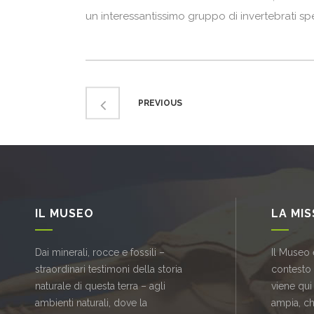
un interessantissimo gruppo di invertebrati s
PREVIOUS
IL MUSEO
LA MI
Dai minerali, rocce e fossili –
Il Museo 
straordinari testimoni della storia
contesto
naturale di questa terra – agli
viene qui
ambienti naturali, dove la
ampia, c