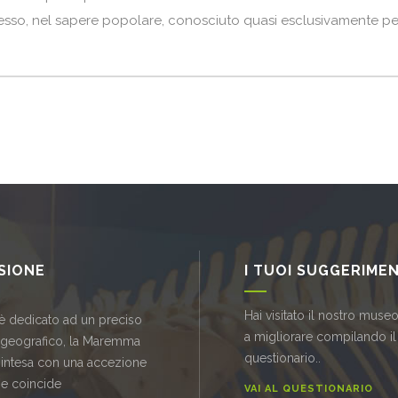
pesso, nel sapere popolare, conosciuto quasi esclusivamente per 
SSIONE
I TUOI SUGGERIMEN
Hai visitato il nostro museo
è dedicato ad un preciso
a migliorare compilando il
 geografico, la Maremma
questionario..
 intesa con una accezione
he coincide
VAI AL QUESTIONARIO