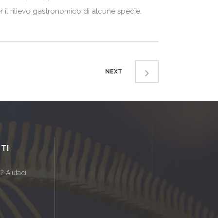
il rilievo gastronomico di alcune specie.
NEXT
TI
? Aiutaci