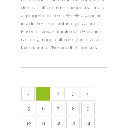
dedicata alle comunità neandertaliane e
al progetto di ricerca HEI-MEN sui primi
insediamenti nel territorio grossetano Il
Museo di storia naturale della Maremma,
sabato 9 maggio alle ore 17.00, ospiterà
la conferenza “Neanderthal, comunità...
1
2
3
4
5
6
7
8
9
10
11
12
13
14