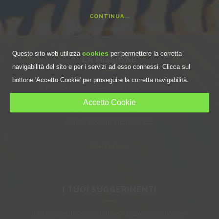
CONTINUA...
cookies
Questo sito web utilizza
per permettere la corretta
LA MISSIONE
navigabilità del sito e per i servizi ad esso connessi. Clicca sul
bottone 'Accetto Cookie' per proseguire la corretta navigabilità.
Il Museo è dedicato ad un preciso contesto
geografico, la Maremma viene qui intesa con una
Accetto Cookie
accezione ampia, che coincide approssimativamente
con la Toscana meridionale.
CONTINUA...
I TUOI SUGGERIMENTI
Hai visitato il nostro museo? Aiutaci a migliorare