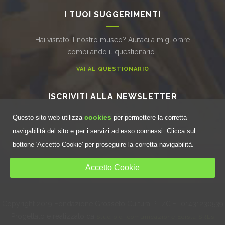
I TUOI SUGGERIMENTI
Hai visitato il nostro museo? Aiutaci a migliorare
compilando il questionario..
VAI AL QUESTIONARIO
ISCRIVITI ALLA NEWSLETTER
[newsletter]
cookies
Questo sito web utilizza
per permettere la corretta
navigabilità del sito e per i servizi ad esso connessi. Clicca sul
bottone 'Accetto Cookie' per proseguire la corretta navigabilità.
Accetto Cookie
Copyright 2019
Fondazione Grosseto Cultura P.I.:/C.F.: 01431230539
Progettato e realizzato da
Studio di comunicazione Ecista SRLs