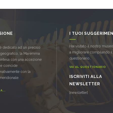
SSIONE
I TUOI SUGGERIMEN
Hai visitato il nostro museo
è dedicato ad un preciso
a migliorare compilando il
 geografico, la Maremma
questionario..
 intesa con una accezione
he coincide
VAI AL QUESTIONARIO
mativamente con la
ISCRIVITI ALLA
meridionale.
NEWSLETTER
...
[newsletter]