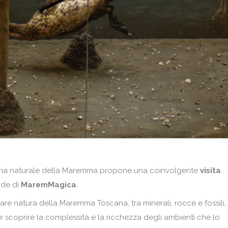
oria naturale della Maremma propone una coinvolgente
visita
ide di
MaremMagica
.
lare natura della Maremma Toscana, tra minerali, rocce e fossili,
per scoprire la complessità e la ricchezza degli ambienti che lo