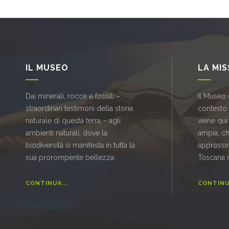
IL MUSEO
LA MI
Dai minerali, rocce e fossili –
Il Museo 
straordinari testimoni della storia
contesto
naturale di questa terra – agli
viene qui
ambienti naturali, dove la
ampia, c
biodiversità si manifesta in tutta la
approssi
sua prorompente bellezza.
Toscana 
CONTINUA...
CONTINUA